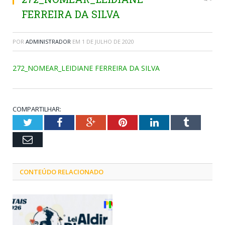
FERREIRA DA SILVA
POR
ADMINISTRADOR
EM
1 DE JULHO DE 2020
272_NOMEAR_LEIDIANE FERREIRA DA SILVA
COMPARTILHAR:
Twitter
Facebook
Google+
Pinterest
LinkedIn
Tumblr
Email
CONTEÚDO RELACIONADO