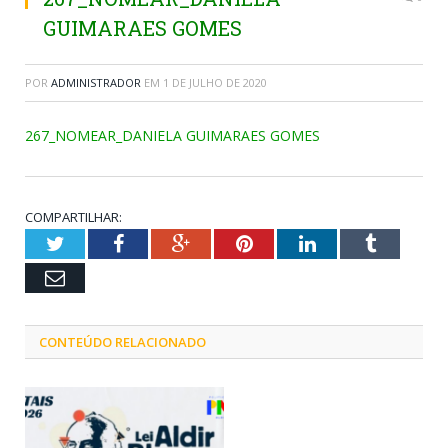
GUIMARAES GOMES
POR
ADMINISTRADOR
EM
1 DE JULHO DE 2020
267_NOMEAR_DANIELA GUIMARAES GOMES
COMPARTILHAR:
Twitter
Facebook
Google+
Pinterest
LinkedIn
Tumblr
Email
CONTEÚDO RELACIONADO