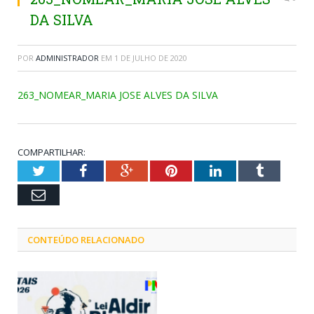
DA SILVA
POR
ADMINISTRADOR
EM
1 DE JULHO DE 2020
263_NOMEAR_MARIA JOSE ALVES DA SILVA
COMPARTILHAR:
Twitter
Facebook
Google+
Pinterest
LinkedIn
Tumblr
Email
CONTEÚDO RELACIONADO