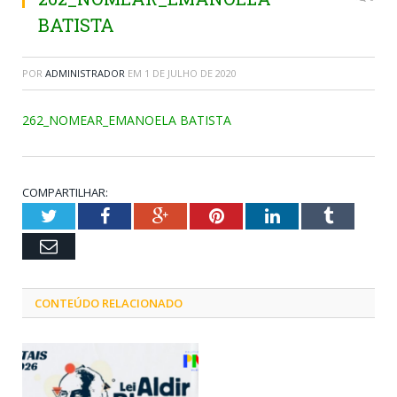
BATISTA
POR
ADMINISTRADOR
EM
1 DE JULHO DE 2020
262_NOMEAR_EMANOELA BATISTA
COMPARTILHAR:
Twitter
Facebook
Google+
Pinterest
LinkedIn
Tumblr
Email
CONTEÚDO RELACIONADO