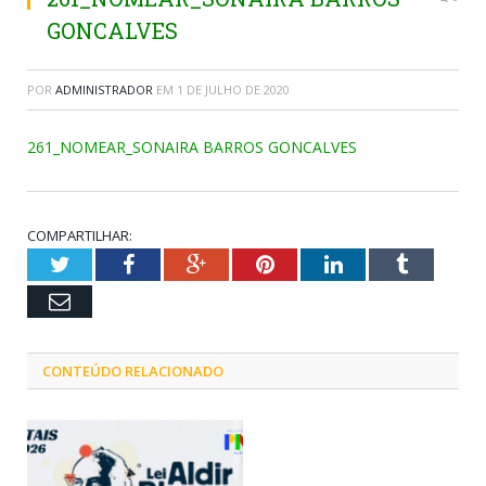
GONCALVES
POR
ADMINISTRADOR
EM
1 DE JULHO DE 2020
261_NOMEAR_SONAIRA BARROS GONCALVES
COMPARTILHAR:
Twitter
Facebook
Google+
Pinterest
LinkedIn
Tumblr
Email
CONTEÚDO RELACIONADO