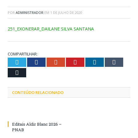
POR
ADMINISTRADOR
EM
1 DE JULHO DE 2020
251_EXONERAR_DAILANE SILVA SANTANA
COMPARTILHAR:
Twitter
Facebook
Google+
Pinterest
LinkedIn
Tumblr
Email
CONTEÚDO RELACIONADO
Editais Aldir Blanc 2026 –
PNAB