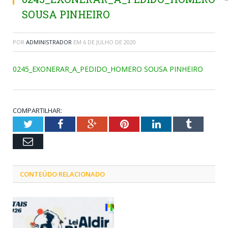
SOUSA PINHEIRO
POR
ADMINISTRADOR
EM
6 DE JULHO DE 2020
0245_EXONERAR_A_PEDIDO_HOMERO SOUSA PINHEIRO
COMPARTILHAR:
Twitter
Facebook
Google+
Pinterest
LinkedIn
Tumblr
Email
CONTEÚDO RELACIONADO