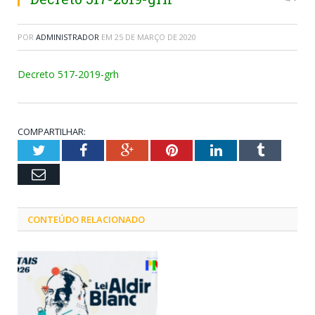
POR
ADMINISTRADOR
EM
25 DE MARÇO DE 2020
Decreto 517-2019-grh
COMPARTILHAR:
Twitter
Facebook
Google+
Pinterest
LinkedIn
Tumblr
Email
CONTEÚDO RELACIONADO