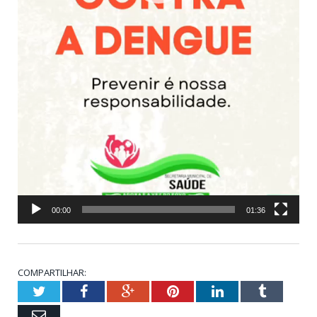
00:00
01:36
COMPARTILHAR:
Twitter
Facebook
Google+
Pinterest
LinkedIn
Tumblr
Email