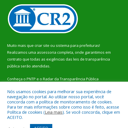
Muito mais que
criar site
ou
sistema para prefeituras
!
Realizamos uma
assessoria
completa, onde garantimos em
contrato que todas as exigências das
leis de transparência
pública
serão atendidas.
Conheça o
PNTP
e o
Radar da Transparência Pública
Nós usamos cookies para melhorar sua experiência de
navegação no portal. Ao utilizar nosso portal, você
concorda com a política de monitoramento de cookies.
Para ter mais informações sobre como isso é feito, acesse
Todos os direitos reservados a Prefeitura Municipal de Dom
Política de cookies (
Leia mais
). Se você concorda, clique em
Eliseu.
ACEITO.
Mapa do Site
Acessar Área Administrativa