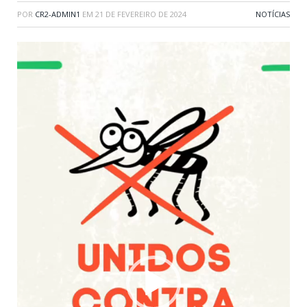
POR
CR2-ADMIN1
EM
21 DE FEVEREIRO DE 2024
NOTÍCIAS
Tocador
de
vídeo