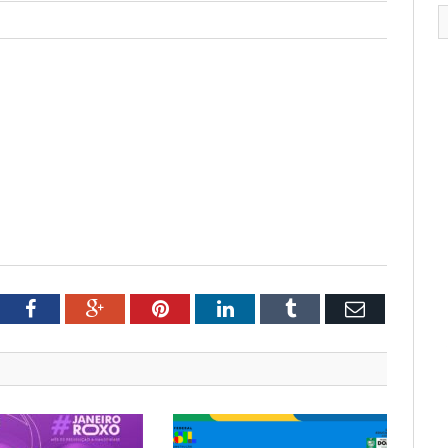
tter
Facebook
Google+
Pinterest
LinkedIn
Tumblr
Email