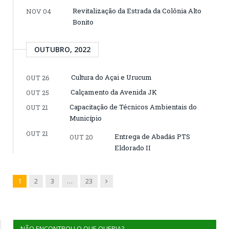
Revitalização da Estrada da Colônia Alto
NOV 04
Bonito
OUTUBRO, 2022
Cultura do Açai e Urucum
OUT 26
Calçamento da Avenida JK
OUT 25
Capacitação de Técnicos Ambientais do
OUT 21
Município
OUT 21
Entrega de Abadás PTS
OUT 20
Eldorado II
Next
1
2
3
…
23
NÃO ENCONTROU O QUE QUERIA?