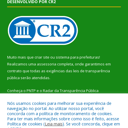
DESENVOLVIDO POR CR2
Muito mais que
criar site
ou
sistema para prefeituras
!
Realizamos uma
assessoria
completa, onde garantimos em
contrato que todas as exigências das
leis de transparência
pública
serão atendidas.
Conheça o
PNTP
e o
Radar da Transparência Pública
Nós usamos cookies para melhorar sua experiência de
navegação no portal. Ao utilizar nosso portal, você
concorda com a política de monitoramento de cookies.
Para ter mais informações sobre como isso é feito, acesse
Todos os direitos reservados a Prefeitura Municipal de Dom
Política de cookies (
Leia mais
). Se você concorda, clique em
Eliseu.