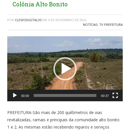
Colônia Alto Bonito
POR
CLESIODIGITAL35
EM
4 DE NOVEMBRO DE 2022
NOTÍCIAS
,
TV PREFEITURA
Tocador
de
vídeo
00:00
00:37
PREFEITURA-São mais de 200 quilômetros de vias
revitalizadas, ramais e principais da comunidade alto bonito
1 e 2. As mesmas estão recebendo reparos e serviços