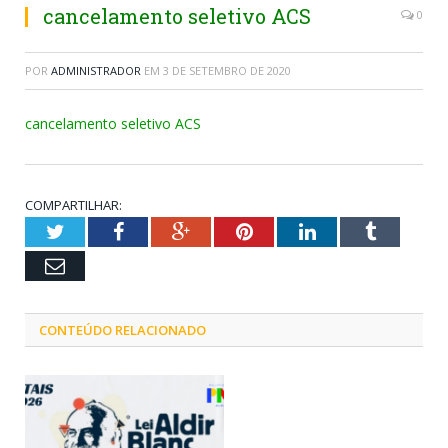
cancelamento seletivo ACS
0
POR
ADMINISTRADOR
EM
3 DE SETEMBRO DE 2020
cancelamento seletivo ACS
COMPARTILHAR:
Twitter
Facebook
Google+
Pinterest
LinkedIn
Tumblr
Email
CONTEÚDO RELACIONADO