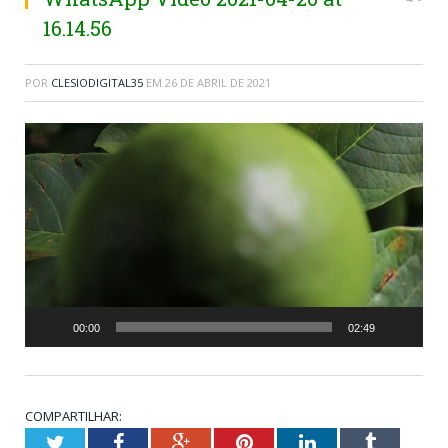
16.14.56
POR
CLESIODIGITAL35
EM
26 DE ABRIL DE 2021
Tocador
de
vídeo
00:00
02:49
COMPARTILHAR:
Twitter
Facebook
Google+
Pinterest
LinkedIn
Tumblr