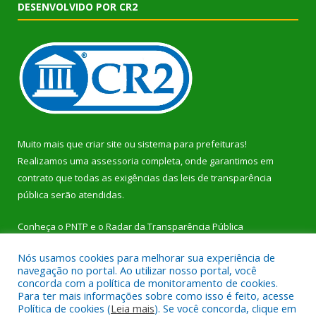
DESENVOLVIDO POR CR2
Muito mais que
criar site
ou
sistema para prefeituras
!
Realizamos uma
assessoria
completa, onde garantimos em
contrato que todas as exigências das
leis de transparência
pública
serão atendidas.
Conheça o
PNTP
e o
Radar da Transparência Pública
Nós usamos cookies para melhorar sua experiência de
navegação no portal. Ao utilizar nosso portal, você
concorda com a política de monitoramento de cookies.
Para ter mais informações sobre como isso é feito, acesse
Todos os direitos reservados a Prefeitura Municipal de Dom
Política de cookies (
Leia mais
). Se você concorda, clique em
Eliseu.