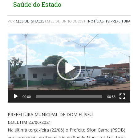
Saúde do Estado
POR
CLESIODIGITAL35
EM
23 DE JUNHO DE 2021
NOTÍCIAS
,
TV PREFEITURA
Tocador
de
vídeo
00:00
00:53
PREFEITURA MUNICIPAL DE DOM ELISEU
BOLETIM 23/06/2021
Na última terça-feira (22/06) o Prefeito Silon Gama (PSDB)
em companhia do Secretário de Saúde Municipal Luís Lima,