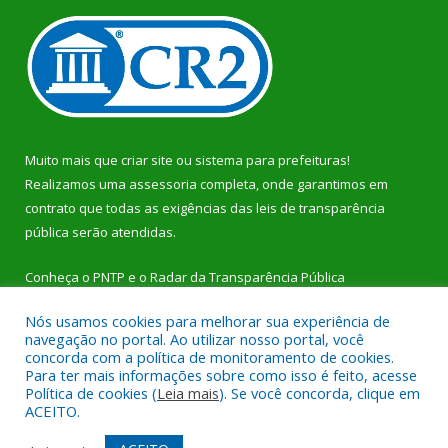
Muito mais que
criar site
ou
sistema para prefeituras
!
Realizamos uma
assessoria
completa, onde garantimos em
contrato que todas as exigências das
leis de transparência
pública
serão atendidas.
Conheça o
PNTP
e o
Radar da Transparência Pública
Nós usamos cookies para melhorar sua experiência de
navegação no portal. Ao utilizar nosso portal, você
concorda com a política de monitoramento de cookies.
Para ter mais informações sobre como isso é feito, acesse
Todos os direitos reservados a Prefeitura Municipal de Dom
Política de cookies (
Leia mais
). Se você concorda, clique em
Eliseu.
ACEITO.
Mapa do Site
Acessar Área Administrativa