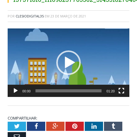
POR
CLESIODIGITAL35
EM
23 DE MARÇO DE 2021
Tocador
de
vídeo
00:00
01:20
COMPARTILHAR:
Twitter
Facebook
Google+
Pinterest
LinkedIn
Tumblr
Email