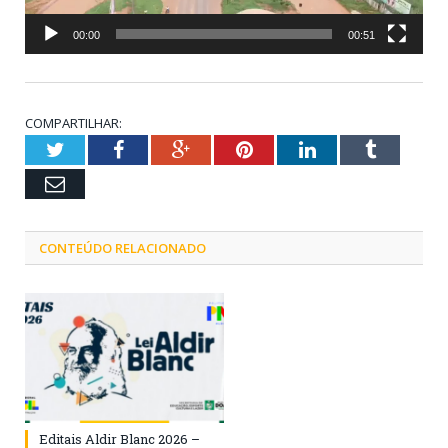
00:00
00:51
COMPARTILHAR:
Twitter
Facebook
Google+
Pinterest
LinkedIn
Tumblr
Email
CONTEÚDO RELACIONADO
Editais Aldir Blanc 2026 –