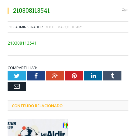
210308113541
0
POR
ADMINISTRADOR
EM
8 DE MARÇO DE 2021
210308113541
COMPARTILHAR:
Twitter
Facebook
Google+
Pinterest
LinkedIn
Tumblr
Email
CONTEÚDO RELACIONADO