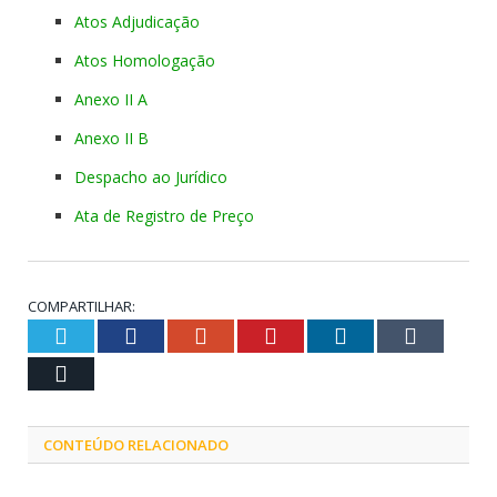
Atos Adjudicação
Atos Homologação
Anexo II A
Anexo II B
Despacho ao Jurídico
Ata de Registro de Preço
COMPARTILHAR:
Twitter
Facebook
Google+
Pinterest
LinkedIn
Tumblr
Email
CONTEÚDO RELACIONADO