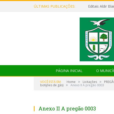
ÚLTIMAS PUBLICAÇÕES:
Editais Aldir B
PÁGINA INICIAL
O MUNICÍ
»
»
VOCÊ ESTÁ EM:
Home
Licitações
PREGÃO
»
botijões de gás)
Anexo II A pregão 0003
Anexo II A pregão 0003