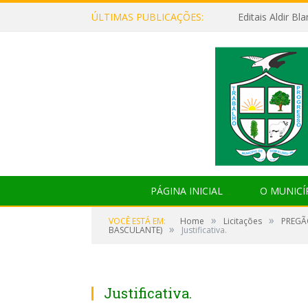
ÚLTIMAS PUBLICAÇÕES:
Editais Aldir B
PÁGINA INICIAL
O MUNICÍ
»
»
VOCÊ ESTÁ EM:
Home
Licitações
PREGÃ
»
BASCULANTE)
Justificativa.
Justificativa.