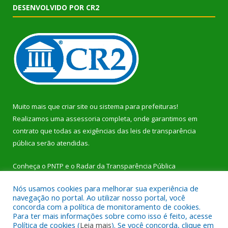
DESENVOLVIDO POR CR2
Muito mais que
criar site
ou
sistema para prefeituras
!
Realizamos uma
assessoria
completa, onde garantimos em
contrato que todas as exigências das
leis de transparência
pública
serão atendidas.
Conheça o
PNTP
e o
Radar da Transparência Pública
Nós usamos cookies para melhorar sua experiência de
navegação no portal. Ao utilizar nosso portal, você
concorda com a política de monitoramento de cookies.
Para ter mais informações sobre como isso é feito, acesse
Todos os direitos reservados a Prefeitura Municipal de Dom
Política de cookies (
Leia mais
). Se você concorda, clique em