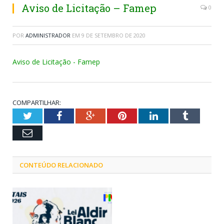
Aviso de Licitação – Famep
0
POR
ADMINISTRADOR
EM
9 DE SETEMBRO DE 2020
Aviso de Licitação - Famep
COMPARTILHAR:
Twitter
Facebook
Google+
Pinterest
LinkedIn
Tumblr
Email
CONTEÚDO RELACIONADO