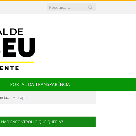
PORTAL DA TRANSPARÊNCIA
»
cia...
capa
NÃO ENCONTROU O QUE QUERIA?