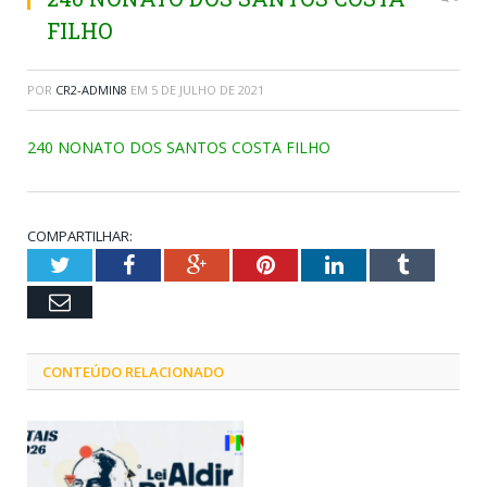
FILHO
POR
CR2-ADMIN8
EM
5 DE JULHO DE 2021
240 NONATO DOS SANTOS COSTA FILHO
COMPARTILHAR:
Twitter
Facebook
Google+
Pinterest
LinkedIn
Tumblr
Email
CONTEÚDO RELACIONADO