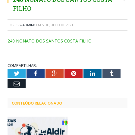
FILHO
POR
CR2-ADMIN8
EM
5 DE JULHO DE 2021
240 NONATO DOS SANTOS COSTA FILHO
COMPARTILHAR:
Twitter
Facebook
Google+
Pinterest
LinkedIn
Tumblr
Email
CONTEÚDO RELACIONADO