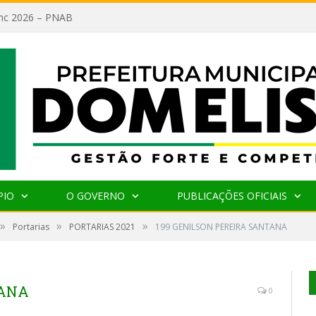
lanc 2026 – PNAB
PIO
O GOVERNO
PUBLICAÇÕES OFICIAIS
»
»
»
Portarias
PORTARIAS 2021
199 GENILSON PEREIRA SANTANA
TANA
0