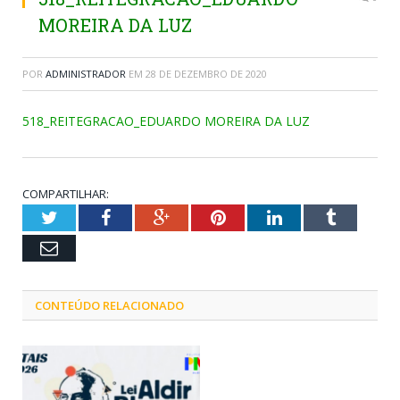
MOREIRA DA LUZ
POR
ADMINISTRADOR
EM
28 DE DEZEMBRO DE 2020
518_REITEGRACAO_EDUARDO MOREIRA DA LUZ
COMPARTILHAR:
Twitter
Facebook
Google+
Pinterest
LinkedIn
Tumblr
Email
CONTEÚDO RELACIONADO