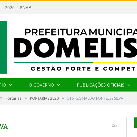
lanc 2026 – PNAB
PIO
O GOVERNO
PUBLICAÇÕES OFICIAIS
»
»
»
Portarias
PORTARIAS 2020
516 REGINALDO FONTELES SILVA
LVA
0