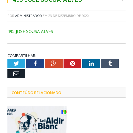
POR
ADMINISTRADOR
EM
23 DE DEZEMBRO DE 2020
495 JOSE SOUSA ALVES
COMPARTILHAR:
Twitter
Facebook
Google+
Pinterest
LinkedIn
Tumblr
Email
CONTEÚDO RELACIONADO