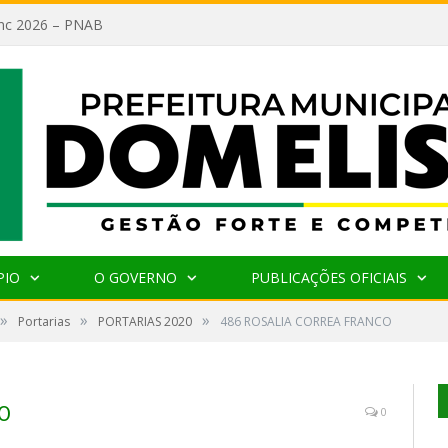
lanc 2026 – PNAB
PIO
O GOVERNO
PUBLICAÇÕES OFICIAIS
»
»
»
Portarias
PORTARIAS 2020
486 ROSALIA CORREA FRANCO
O
0