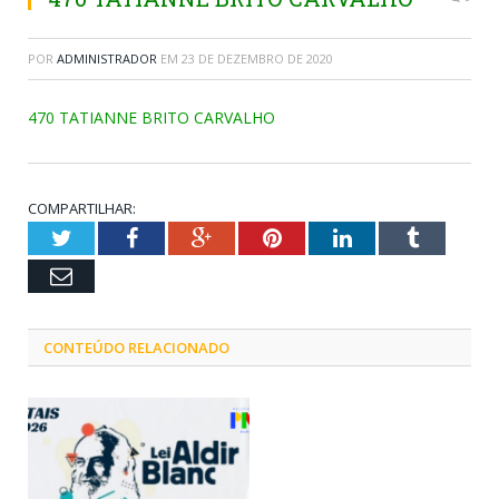
POR
ADMINISTRADOR
EM
23 DE DEZEMBRO DE 2020
470 TATIANNE BRITO CARVALHO
COMPARTILHAR:
Twitter
Facebook
Google+
Pinterest
LinkedIn
Tumblr
Email
CONTEÚDO RELACIONADO