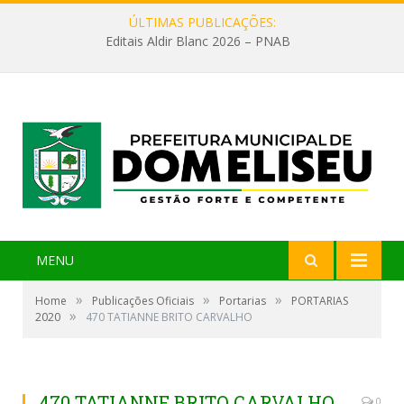
ÚLTIMAS PUBLICAÇÕES:
Editais Aldir Blanc 2026 – PNAB
MENU
»
»
»
Home
Publicações Oficiais
Portarias
PORTARIAS
»
2020
470 TATIANNE BRITO CARVALHO
470 TATIANNE BRITO CARVALHO
0