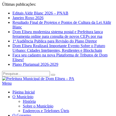
Últimas publicações:
Editais Aldir Blanc 2026 – PNAB
Janeiro Roxo 2026
Resultado Final de Projetos e Pontos de Cultura da Lei Aldir
Blanc
Dom Eliseu moderniza sistema postal e Prefeitura lança
ferramenta online para consulta de novos CEPs por rua
1ª Audiência Publica para Revisão do Plano Diretor
Dom Eliseu Realizará Importante Evento Sobre o Futuro
Urbano: Cidades Inteligentes, Resilientes e Blockchain
Faça seu cadastro na nova Plataforma de Tributos de Dom
Eliseu!
Plano Plurianual 2026-2029
Menu
Página Inicial
O Município
História
Sobre o Município
Endereços e Telefones Úteis
O Governo