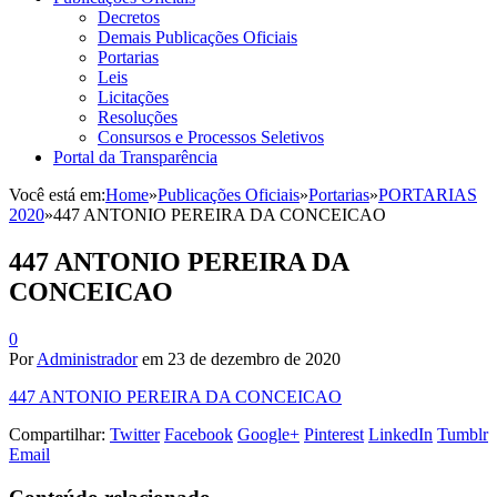
Decretos
Demais Publicações Oficiais
Portarias
Leis
Licitações
Resoluções
Consursos e Processos Seletivos
Portal da Transparência
Você está em:
Home
»
Publicações Oficiais
»
Portarias
»
PORTARIAS
2020
»
447 ANTONIO PEREIRA DA CONCEICAO
447 ANTONIO PEREIRA DA
CONCEICAO
0
Por
Administrador
em
23 de dezembro de 2020
447 ANTONIO PEREIRA DA CONCEICAO
Compartilhar:
Twitter
Facebook
Google+
Pinterest
LinkedIn
Tumblr
Email