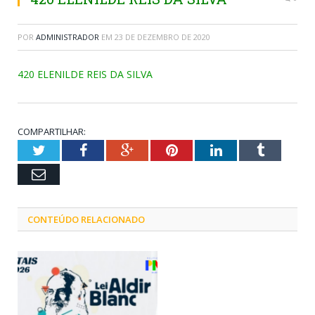
POR
ADMINISTRADOR
EM
23 DE DEZEMBRO DE 2020
420 ELENILDE REIS DA SILVA
COMPARTILHAR:
Twitter
Facebook
Google+
Pinterest
LinkedIn
Tumblr
Email
CONTEÚDO RELACIONADO