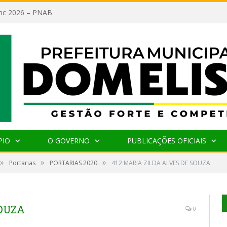
lanc 2026 – PNAB
PIO
O GOVERNO
PUBLICAÇÕES OFICIAIS
»
»
»
Portarias
PORTARIAS 2020
412 MARIA ZILDA ALVES DE SOUZA
SOUZA
0