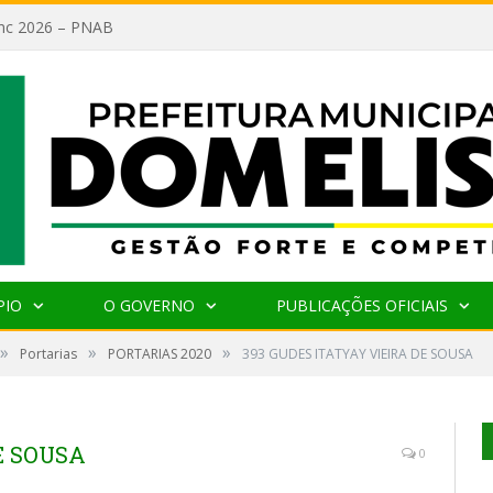
lanc 2026 – PNAB
PIO
O GOVERNO
PUBLICAÇÕES OFICIAIS
»
»
»
Portarias
PORTARIAS 2020
393 GUDES ITATYAY VIEIRA DE SOUSA
E SOUSA
0