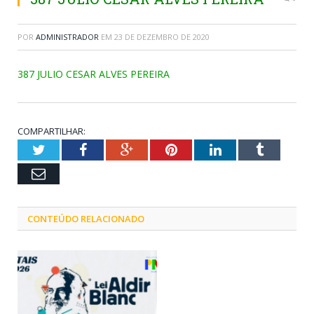
POR
ADMINISTRADOR
EM
23 DE DEZEMBRO DE 2020
387 JULIO CESAR ALVES PEREIRA
COMPARTILHAR:
Twitter
Facebook
Google+
Pinterest
LinkedIn
Tumblr
Email
CONTEÚDO RELACIONADO