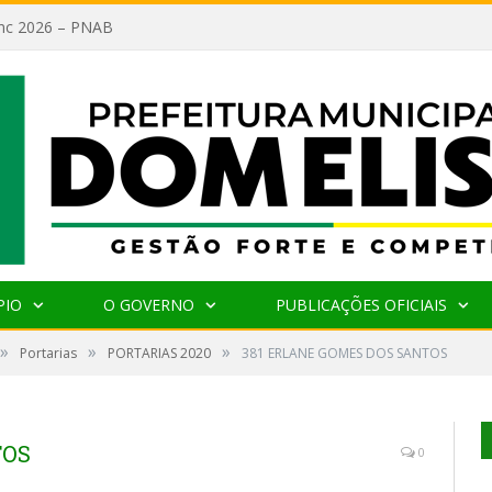
lanc 2026 – PNAB
PIO
O GOVERNO
PUBLICAÇÕES OFICIAIS
»
»
»
Portarias
PORTARIAS 2020
381 ERLANE GOMES DOS SANTOS
TOS
0