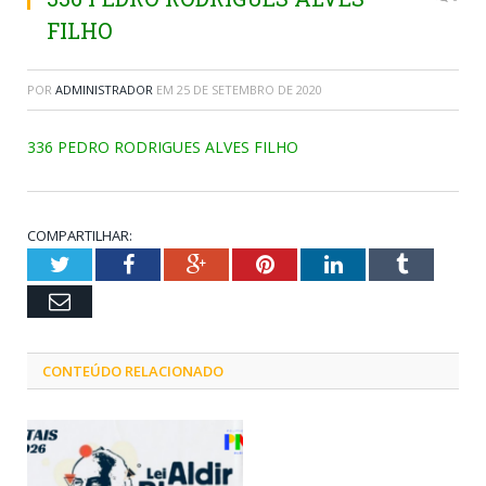
FILHO
POR
ADMINISTRADOR
EM
25 DE SETEMBRO DE 2020
336 PEDRO RODRIGUES ALVES FILHO
COMPARTILHAR:
Twitter
Facebook
Google+
Pinterest
LinkedIn
Tumblr
Email
CONTEÚDO RELACIONADO