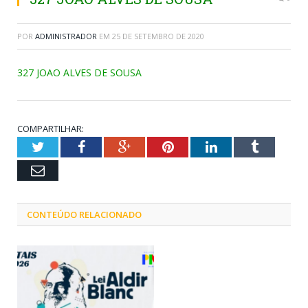
POR
ADMINISTRADOR
EM
25 DE SETEMBRO DE 2020
327 JOAO ALVES DE SOUSA
COMPARTILHAR:
Twitter
Facebook
Google+
Pinterest
LinkedIn
Tumblr
Email
CONTEÚDO RELACIONADO