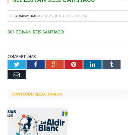
POR
ADMINISTRADOR
EM
25 DE SETEMBRO DE 2020
301 EDIVAN REIS SANTIAGO
COMPARTILHAR:
Twitter
Facebook
Google+
Pinterest
LinkedIn
Tumblr
Email
CONTEÚDO RELACIONADO