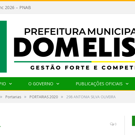
lanc 2026 – PNAB
PIO
O GOVERNO
PUBLICAÇÕES OFICIAIS
»
»
»
Portarias
PORTARIAS 2020
298 ANTONIA SILVA OLIVEIRA
A
0