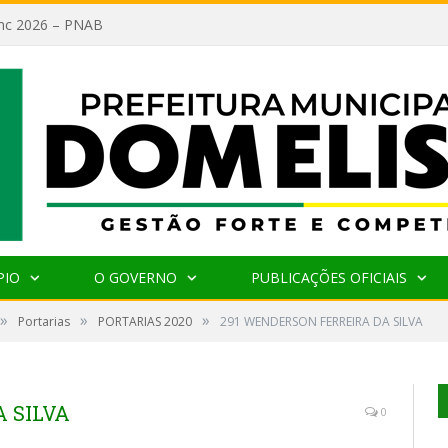
lanc 2026 – PNAB
PIO
O GOVERNO
PUBLICAÇÕES OFICIAIS
»
»
»
Portarias
PORTARIAS 2020
291 WENDERSON FERREIRA DA SILVA
 SILVA
0