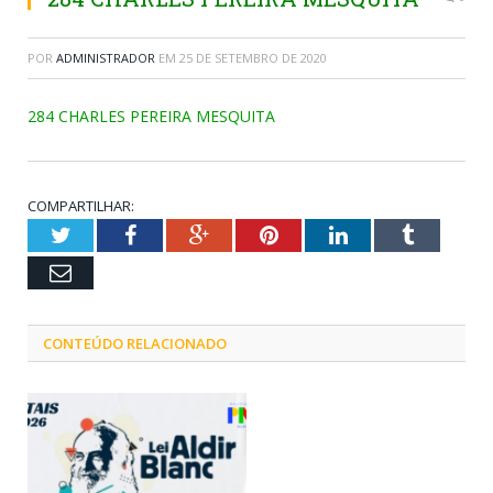
POR
ADMINISTRADOR
EM
25 DE SETEMBRO DE 2020
284 CHARLES PEREIRA MESQUITA
COMPARTILHAR:
Twitter
Facebook
Google+
Pinterest
LinkedIn
Tumblr
Email
CONTEÚDO RELACIONADO