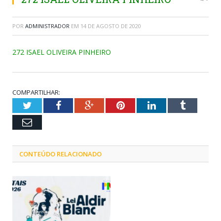
POR
ADMINISTRADOR
EM
14 DE AGOSTO DE 2020
272 ISAEL OLIVEIRA PINHEIRO
COMPARTILHAR:
Twitter
Facebook
Google+
Pinterest
LinkedIn
Tumblr
Email
CONTEÚDO RELACIONADO