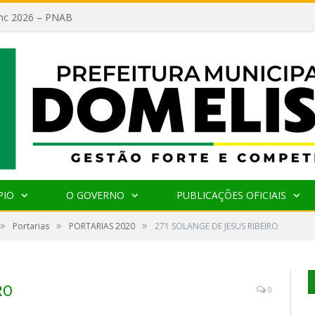
lanc 2026 – PNAB
PIO
O GOVERNO
PUBLICAÇÕES OFICIAIS
»
»
»
Portarias
PORTARIAS 2020
271 SOLANGE DE JESUS RIBEIRO
RO
0