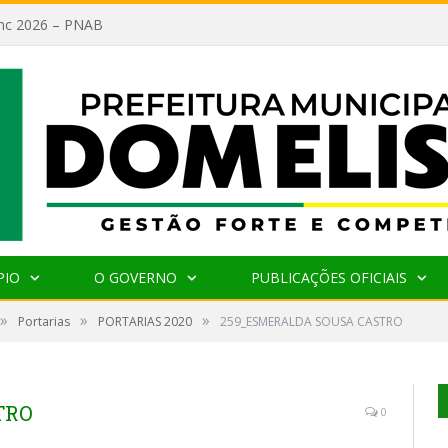
lanc 2026 – PNAB
PIO
O GOVERNO
PUBLICAÇÕES OFICIAIS
»
»
»
Portarias
PORTARIAS 2020
259_ESMERALDA SOUSA CASTRO
TRO
0