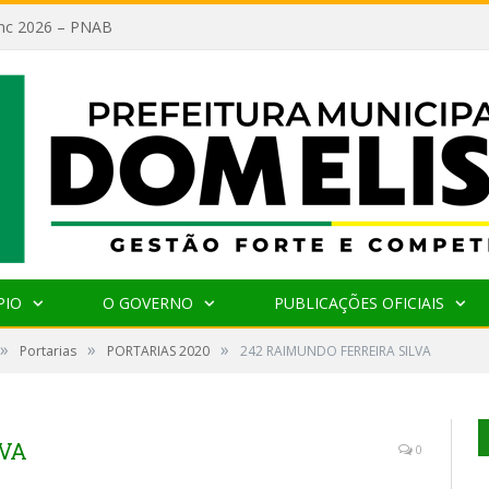
lanc 2026 – PNAB
PIO
O GOVERNO
PUBLICAÇÕES OFICIAIS
»
»
»
Portarias
PORTARIAS 2020
242 RAIMUNDO FERREIRA SILVA
LVA
0