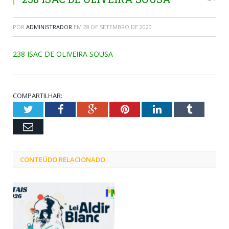
POR
ADMINISTRADOR
EM
28 DE SETEMBRO DE 2020
238 ISAC DE OLIVEIRA SOUSA
COMPARTILHAR:
Twitter
Facebook
Google+
Pinterest
LinkedIn
Tumblr
Email
CONTEÚDO RELACIONADO