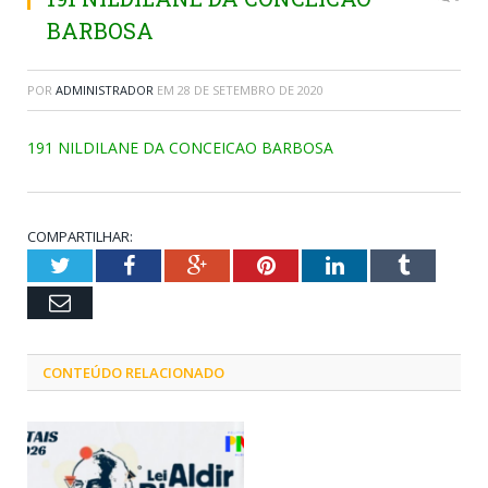
BARBOSA
POR
ADMINISTRADOR
EM
28 DE SETEMBRO DE 2020
191 NILDILANE DA CONCEICAO BARBOSA
COMPARTILHAR:
Twitter
Facebook
Google+
Pinterest
LinkedIn
Tumblr
Email
CONTEÚDO RELACIONADO