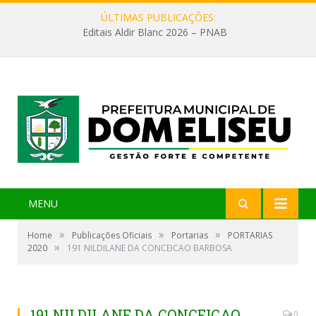
ÚLTIMAS PUBLICAÇÕES:
Editais Aldir Blanc 2026 – PNAB
MENU
»
»
»
Home
Publicações Oficiais
Portarias
PORTARIAS
»
2020
191 NILDILANE DA CONCEICAO BARBOSA
191 NILDILANE DA CONCEICAO
0